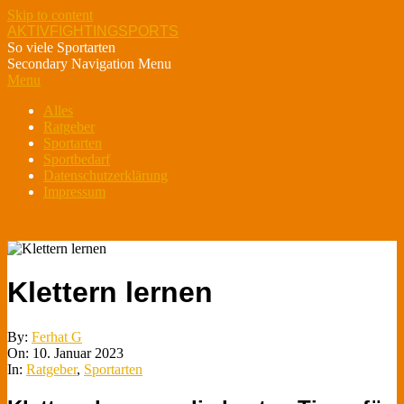
Skip to content
AKTIVFIGHTINGSPORTS
So viele Sportarten
Secondary Navigation Menu
Menu
Alles
Ratgeber
Sportarten
Sportbedarf
Datenschutzerklärung
Impressum
Klettern lernen
By:
Ferhat G
On:
10. Januar 2023
In:
Ratgeber
,
Sportarten