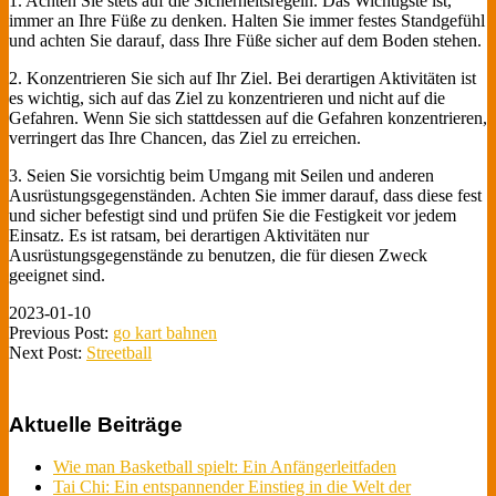
1. Achten Sie stets auf die Sicherheitsregeln. Das Wichtigste ist,
immer an Ihre Füße zu denken. Halten Sie immer festes Standgefühl
und achten Sie darauf, dass Ihre Füße sicher auf dem Boden stehen.
2. Konzentrieren Sie sich auf Ihr Ziel. Bei derartigen Aktivitäten ist
es wichtig, sich auf das Ziel zu konzentrieren und nicht auf die
Gefahren. Wenn Sie sich stattdessen auf die Gefahren konzentrieren,
verringert das Ihre Chancen, das Ziel zu erreichen.
3. Seien Sie vorsichtig beim Umgang mit Seilen und anderen
Ausrüstungsgegenständen. Achten Sie immer darauf, dass diese fest
und sicher befestigt sind und prüfen Sie die Festigkeit vor jedem
Einsatz. Es ist ratsam, bei derartigen Aktivitäten nur
Ausrüstungsgegenstände zu benutzen, die für diesen Zweck
geeignet sind.
2023-01-10
Previous Post:
go kart bahnen
Next Post:
Streetball
Aktuelle Beiträge
Wie man Basketball spielt: Ein Anfängerleitfaden
Tai Chi: Ein entspannender Einstieg in die Welt der