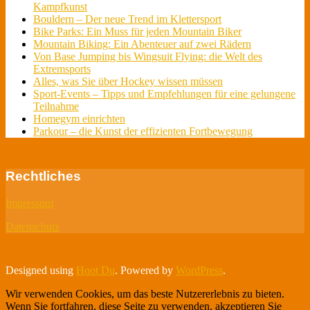
Kampfkunst
Bouldern – Der neue Trend im Klettersport
Bike Parks: Ein Muss für jeden Mountain Biker
Mountain Biking: Ein Abenteuer auf zwei Rädern
Von Base Jumping bis Wingsuit Flying: die Welt des
Extremsports
Alles, was Sie über Hockey wissen müssen
Sport-Events – Tipps und Empfehlungen für eine gelungene
Teilnahme
Homegym einrichten
Parkour – die Kunst der effizienten Fortbewegung
Rechtliches
Impressum
Datenschutz
Designed using
Hoot Du
. Powered by
WordPress
.
Wir verwenden Cookies, um das beste Nutzererlebnis zu bieten.
Wenn Sie fortfahren, diese Seite zu verwenden, akzeptieren Sie