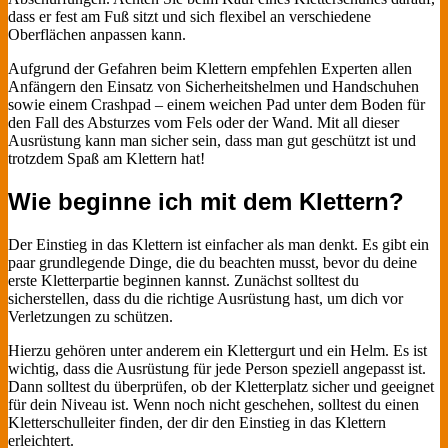
dass er fest am Fuß sitzt und sich flexibel an verschiedene
Oberflächen anpassen kann.
Aufgrund der Gefahren beim Klettern empfehlen Experten allen
Anfängern den Einsatz von Sicherheitshelmen und Handschuhen
sowie einem Crashpad – einem weichen Pad unter dem Boden für
den Fall des Absturzes vom Fels oder der Wand. Mit all dieser
Ausrüstung kann man sicher sein, dass man gut geschützt ist und
trotzdem Spaß am Klettern hat!
Wie beginne ich mit dem Klettern?
Der Einstieg in das Klettern ist einfacher als man denkt. Es gibt ein
paar grundlegende Dinge, die du beachten musst, bevor du deine
erste Kletterpartie beginnen kannst. Zunächst solltest du
sicherstellen, dass du die richtige Ausrüstung hast, um dich vor
Verletzungen zu schützen.
Hierzu gehören unter anderem ein Klettergurt und ein Helm. Es ist
wichtig, dass die Ausrüstung für jede Person speziell angepasst ist.
Dann solltest du überprüfen, ob der Kletterplatz sicher und geeignet
für dein Niveau ist. Wenn noch nicht geschehen, solltest du einen
Kletterschulleiter finden, der dir den Einstieg in das Klettern
erleichtert.