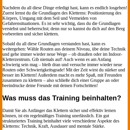
Nachdem du all diese Dinge erledigt hast, kann es endlich losgehen!
Zuerst lernst du die Grundlagen des Kletterns: Positionierung des
Körpers, Umgang mit dem Seil und Vermeiden von
Gefahrensituationen. Es ist sehr wichtig, dass du die Grundlagen
verstehst und beherrschst; denn nur so kannst du dich auf den Berg
vorbereiten und sicher klettern.
Sobald du all diese Grundlagen verstanden hast, kann es
weitergehen: Wähle Routen aus deinem Niveau, übe deine Technik
und gehe immer wieder neue Wege – ob draußen oder im Indoor-
Kletterzentrum. Gib niemals auf! Auch wenn es am Anfang
schwierig sein mag – bleib dran und versuche immer wieder neue
Routen oder Schwierigkeitsgrade! Mit der Zeit wirst du stärker und
besser im Klettern! Außerdem macht es mehr Spaß, mit Freunden
zusammen zu klettern – also schließe dich einer Gruppe an oder
beeindrucke deine Freunde mit deinen Fortschritten!
Was muss das Training beinhalten?
Damit Sie als Anfänger das Klettern sicher und effektiv lernen
können, ist ein regelmäßiges Training unerlässlich. Ein gut
strukturiertes Training beinhaltet viele verschiedene Aspekte des
Kletterns: Technik, Kraft, Ausdauer und mentale Stärke.