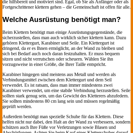
die hilfsbereit und motiviert sind. Egal, ob Sie als Anfänger oder als
Fortgeschrittener klettern gehen – die Gemeinschaft ist offen für alle.
Welche Ausrüstung benötigt man?
Beim Klettern benötigt man einige Ausrüstungsgegenstände, die
sicherzustellen, dass man auch wirklich sicher klettern kann. Dazu
gehören Klettergurt, Karabiner und Seile. Ein Klettergurt ist
dringend, da er es Ihnen ermöglicht, an der Wand zu bleiben und
sich bei Bedarf auch noch daran festzuhalten. Er muss bequem
sitzen und nicht verrutschen oder scheuern. Wählen Sie ihn
vorzugsweise in einer Größe, die Ihrer Taille entspricht.
Karabiner hingegen sind meistens aus Metall und werden als
Verbindungsmittel zwischen dem Klettergurt und dem Seil
verwendet. Es ist ratsam, dass man immer mindestens zwei
Karabiner verwendet, um eine stabile Verbindung herzustellen. Seile
sollten stark genug sein, um das Gewicht des Kletterers abzufedern.
Sie sollten mindestens 80 cm lang sein und müssen regelmäßig
geprüft werden.
Außerdem benötigt man spezielle Schuhe für das Klettern. Diese
helfen nicht nur dabei, den Halt an der Wand zu verbessern, sondern
schützen auch Ihre Füße vor Verletzungen sowie Blasen und
Abschürfungen. Achten Sie beim Kauf eines Kletterschuhes darauf,