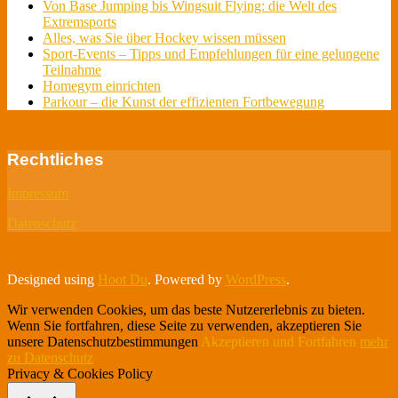
Von Base Jumping bis Wingsuit Flying: die Welt des
Extremsports
Alles, was Sie über Hockey wissen müssen
Sport-Events – Tipps und Empfehlungen für eine gelungene
Teilnahme
Homegym einrichten
Parkour – die Kunst der effizienten Fortbewegung
Rechtliches
Impressum
Datenschutz
Designed using
Hoot Du
. Powered by
WordPress
.
Wir verwenden Cookies, um das beste Nutzererlebnis zu bieten.
Wenn Sie fortfahren, diese Seite zu verwenden, akzeptieren Sie
unsere Datenschutzbestimmungen
Akzeptieren und Fortfahren
mehr
zu Datenschutz
Privacy & Cookies Policy