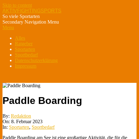
Skip to content
AKTIVFIGHTINGSPORTS
So viele Sportarten
Secondary Navigation Menu
Menu
Alles
Ratgeber
Sportarten
Sportbedarf
Datenschutzerklärung
Impressum
Paddle Boarding
By:
Redaktion
On:
8. Februar 2023
In:
Sportarten
,
Sportbedarf
Paddle Boarding am See ist eine großartige Aktivität, die für die