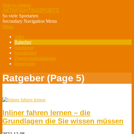
Skip to content
AKTIVFIGHTINGSPORTS
So viele Sportarten
Secondary Navigation Menu
Menu
Alles
Ratgeber
Sportarten
Sportbedarf
Datenschutzerklärung
Impressum
Ratgeber
(Page 5)
Inliner fahren lernen – die
Grundlagen die Sie wissen müssen
2022-12-08