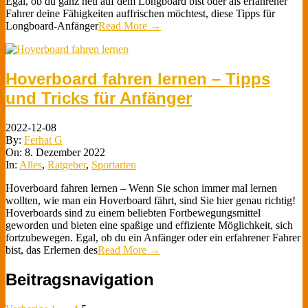
Egal, ob du ganz neu auf dem Longboard bist oder als erfahrener
Fahrer deine Fähigkeiten auffrischen möchtest, diese Tipps für
Longboard-Anfänger
Read More →
Hoverboard fahren lernen – Tipps
und Tricks für Anfänger
2022-12-08
By:
Ferhat G
On:
8. Dezember 2022
In:
Alles
,
Ratgeber
,
Sportarten
Hoverboard fahren lernen – Wenn Sie schon immer mal lernen
wollten, wie man ein Hoverboard fährt, sind Sie hier genau richtig!
Hoverboards sind zu einem beliebten Fortbewegungsmittel
geworden und bieten eine spaßige und effiziente Möglichkeit, sich
fortzubewegen. Egal, ob du ein Anfänger oder ein erfahrener Fahrer
bist, das Erlernen des
Read More →
Beitragsnavigation