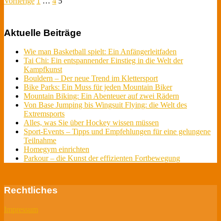
Vorherige
1
…
4
5
Aktuelle Beiträge
Wie man Basketball spielt: Ein Anfängerleitfaden
Tai Chi: Ein entspannender Einstieg in die Welt der
Kampfkunst
Bouldern – Der neue Trend im Klettersport
Bike Parks: Ein Muss für jeden Mountain Biker
Mountain Biking: Ein Abenteuer auf zwei Rädern
Von Base Jumping bis Wingsuit Flying: die Welt des
Extremsports
Alles, was Sie über Hockey wissen müssen
Sport-Events – Tipps und Empfehlungen für eine gelungene
Teilnahme
Homegym einrichten
Parkour – die Kunst der effizienten Fortbewegung
Rechtliches
Impressum