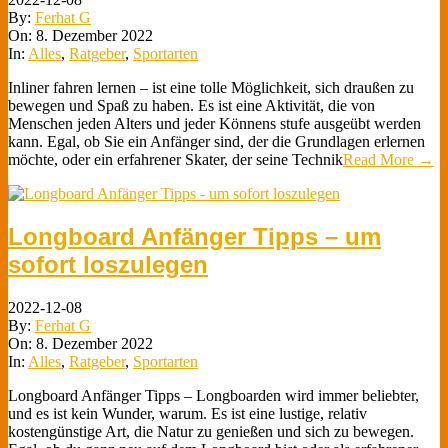
By:
Ferhat G
On:
8. Dezember 2022
In:
Alles
,
Ratgeber
,
Sportarten
Inliner fahren lernen – ist eine tolle Möglichkeit, sich draußen zu
bewegen und Spaß zu haben. Es ist eine Aktivität, die von
Menschen jeden Alters und jeder Könnens stufe ausgeübt werden
kann. Egal, ob Sie ein Anfänger sind, der die Grundlagen erlernen
möchte, oder ein erfahrener Skater, der seine Technik
Read More →
Longboard Anfänger Tipps – um
sofort loszulegen
2022-12-08
By:
Ferhat G
On:
8. Dezember 2022
In:
Alles
,
Ratgeber
,
Sportarten
Longboard Anfänger Tipps – Longboarden wird immer beliebter,
und es ist kein Wunder, warum. Es ist eine lustige, relativ
kostengünstige Art, die Natur zu genießen und sich zu bewegen.